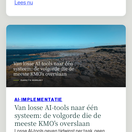
Lees nu
AI-IMPLEMENTATIE
Van losse AI-tools naar één
systeem: de volgorde die de
meeste KMO's overslaan
Losse AI-tools geven tijdwinst per taak, geen