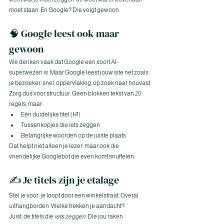
moet staan. En Google? Die volgt gewoon.
🧠 Google leest ook maar 
gewoon
We denken vaak dat Google een soort AI-
superwezen is. Maar Google leest jouw site net zoals 
je bezoeker: snel, oppervlakkig, op zoek naar houvast.
Zorg dus voor structuur. Geen blokken tekst van 20 
regels, maar:
Eén duidelijke titel (H1)
Tussenkopjes die iets zeggen
Belangrijke woorden op de juiste plaats
Dat helpt niet alleen je lezer, maar ook die 
vriendelijke Googlebot die even komt snuffelen.
✍️ Je titels zijn je etalage
Stel je voor: je loopt door een winkelstraat. Overal 
uithangborden. Welke trekken je aandacht?
Juist: de titels die 
iets zeggen
. Die jou raken.