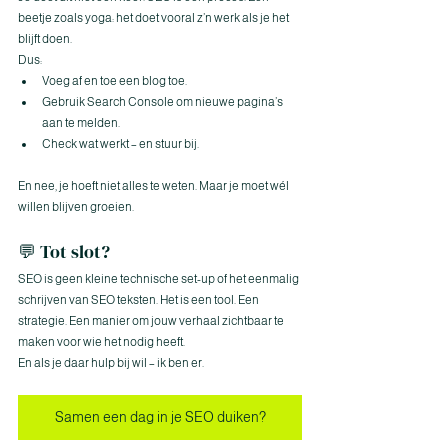
beetje zoals yoga: het doet vooral z’n werk als je het 
blijft doen.
Dus:
Voeg af en toe een blog toe.
Gebruik Search Console om nieuwe pagina’s 
aan te melden.
Check wat werkt – en stuur bij.
En nee, je hoeft niet alles te weten. Maar je moet wél 
willen blijven groeien.
💬 Tot slot?
SEO is geen kleine technische set-up of het eenmalig 
schrijven van SEO teksten. Het is een tool. Een 
strategie. Een manier om jouw verhaal zichtbaar te 
maken voor wie het nodig heeft.
En als je daar hulp bij wil – ik ben er. 
Samen een dag in je SEO duiken?