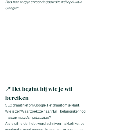
Dus: hoe zorg je ervoor dat jouw site wél opduikt in 
Google?
📍 Het begint bij wie je wil 
bereiken
SEO draait niet om Google. Het draait om je klant.
Wie is ze? Waar zoekt ze naar? En – belangrijker nog 
– 
welke woorden gebruikt ze
?
Als je dit helder hebt, wordt schrijven makkelijker. Je 
weet wat je moet zeggen. Je weet wat er bovenaan 