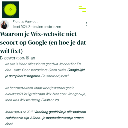
Florette Vervloet
1 mei 2024
2 minuten om te lezen
Waarom je Wix-website niet
scoort op Google (en hoe je dat
wél fixt)
Bijgewerkt op:
16 jan
Je site is klaar. Alles ziet er goed uit. Je bent fier. En 
dan… stilte. Geen bezoekers. Geen clicks. 
Google lijkt 
je compleet te negeren.
 Frustrerend, toch?
Je bent niet alleen. Maar weet je wat het goeie 
nieuws is? Het ligt niet aan Wix. Nee echt. Vroeger – ja, 
toen was Wix wat lastig. Flash en zo. 
Maar dat is zó 2017. 
Vandaag geeft Wix je alle tools om 
zichtbaar te zijn. Alleen… je moet wéten wat je ermee 
doet.