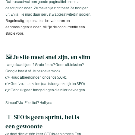
Dat is exact wat een goede paginatitel en meta 
description doen. Ze maken je zichtbaar. Ze nodigen 
uit. En ja – je mag daar gerust wat creativiteit in gooien.
Regelmatig je prestaties te evalueren en 
aanpassingen te doen, blijf je de concurrentie een 
stapje voor.
🖼️ Je site moet snel zijn, en slim
Lange laadtijden? Grote foto’s? Geen alt-teksten?
Google haakt af. Je bezoekers ook.
👉 Houd afbeeldingen onder de 500kb.
👉 Geef ze alt-teksten (dat is toegankelijk én SEO).
👉 Gebruik geen fancy dingen die niks toevoegen.
Simpel? Ja. Effectief? Hell yes.
🧘‍♀️ SEO is geen sprint, het is 
een gewoonte
Je doet dit niet één keer. SEO is een proces. Een 